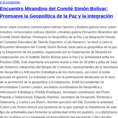
Ir al contenido
Encuentro Mirandino del Comité Simón Bolívar:
Promueve la Geopolítica de la Paz y la Integración
inicio sobre nosotros comunicados noticias Opinión y Análisis galería inicio sobre
nosotros comunicados noticias Opinión y Análisis galería Encuentro Mirandino del
Comité Simón Bolívar: Promueve la Geopolítica de la Paz y la Integración Desde
el Complejo Educativo de Talento Deportivo «Luis Navarro», se llevó a cabo el
Encuentro Mirandino del Comité Simón Bolívar, base para la geopolítica de la paz
y la Integración de los pueblos, organizado por la Gobernación de Miranda en
colaboración con el Instituto Simón Bolívar para la Paz y la Solidaridad entre los
Pueblos (ISB). Este importante encuentro reunió a más de 30 jefes y jefas de Sala
de Gobierno, integrantes del Bloque de Comunas, representantes de la Secretaría
de Geopolítica y Articulación Estratégica de los municipios, así como al poder
popular en general. La actividad contó con la participación destacada en el área
de la promoción de la geopolítica y la integración. Entre los asistentes se
encontraban Carmen Linares, secretaria coordinadora de Geopolítica y
Articulación Estratégica; Freddy Rodríguez, secretario coordinador del Poder
Popular y Gobernanza; Edgardo Ramírez, secretario de Desarrollo Territorial y
Soberanía; y Carlos Luis Rivero, director ejecutivo del ISB. Durante la actividad,
Carlos Luis Rivero ofreció una ponencia en la que subrayó la importancia de este
tipo de actividades para fomentar la solidaridad entre los pueblos. «La diplomacia
de los pueblos no es solamente responsabilidad del presidente o del canciller,