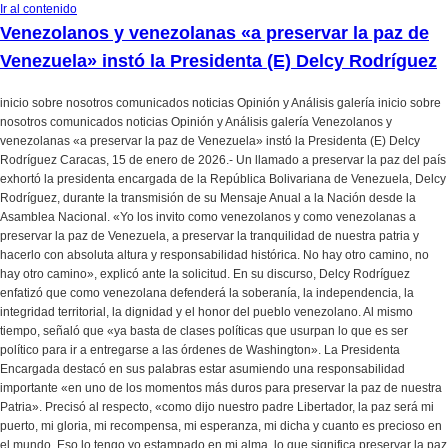
Ir al contenido
Venezolanos y venezolanas «a preservar la paz de
Venezuela» instó la Presidenta (E) Delcy Rodríguez
inicio sobre nosotros comunicados noticias Opinión y Análisis galería inicio sobre
nosotros comunicados noticias Opinión y Análisis galería Venezolanos y
venezolanas «a preservar la paz de Venezuela» instó la Presidenta (E) Delcy
Rodríguez Caracas, 15 de enero de 2026.- Un llamado a preservar la paz del país
exhortó la presidenta encargada de la República Bolivariana de Venezuela, Delcy
Rodríguez, durante la transmisión de su Mensaje Anual a la Nación desde la
Asamblea Nacional. «Yo los invito como venezolanos y como venezolanas a
preservar la paz de Venezuela, a preservar la tranquilidad de nuestra patria y
hacerlo con absoluta altura y responsabilidad histórica. No hay otro camino, no
hay otro camino», explicó ante la solicitud. En su discurso, Delcy Rodríguez
enfatizó que como venezolana defenderá la soberanía, la independencia, la
integridad territorial, la dignidad y el honor del pueblo venezolano. Al mismo
tiempo, señaló que «ya basta de clases políticas que usurpan lo que es ser
político para ir a entregarse a las órdenes de Washington». La Presidenta
Encargada destacó en sus palabras estar asumiendo una responsabilidad
importante «en uno de los momentos más duros para preservar la paz de nuestra
Patria». Precisó al respecto, «como dijo nuestro padre Libertador, la paz será mi
puerto, mi gloria, mi recompensa, mi esperanza, mi dicha y cuanto es precioso en
el mundo. Eso lo tengo yo estampado en mi alma, lo que significa preservar la paz