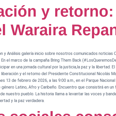
ración y retorno
l Waraira Repa
 y Análisis galería inicio sobre nosotros comunicados noticias Op
 En el marco de la campaña Bring Them Back (#LosQueremosDeVue
ticipar en una jornada cultural por la justicia,la paz y la libertad
liberación y el retorno del Presidente Constitucional Nicolás M
rnes 13 de febrero de 2026, a las 9:00 a.m., en el Parque Naciona
e género Latino, Afro y Caribeño. Encuentro que consistirá en un
 de nuestro pueblo. La historia llama a levantar las voces y band
ertad y la paz verdadera.