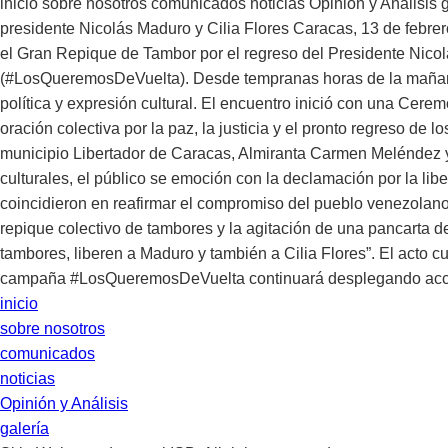
inicio sobre nosotros comunicados noticias Opinión y Análisis g
presidente Nicolás Maduro y Cilia Flores Caracas, 13 de febr
el Gran Repique de Tambor por el regreso del Presidente Nic
(#LosQueremosDeVuelta). Desde tempranas horas de la mañana, l
política y expresión cultural. El encuentro inició con una Ce
oración colectiva por la paz, la justicia y el pronto regreso de 
municipio Libertador de Caracas, Almiranta Carmen Meléndez y l
culturales, el público se emoción con la declamación por la l
coincidieron en reafirmar el compromiso del pueblo venezolano
repique colectivo de tambores y la agitación de una pancarta d
tambores, liberen a Maduro y también a Cilia Flores”. El acto c
campaña #LosQueremosDeVuelta continuará desplegando acciones
inicio
sobre nosotros
comunicados
noticias
Opinión y Análisis
galería