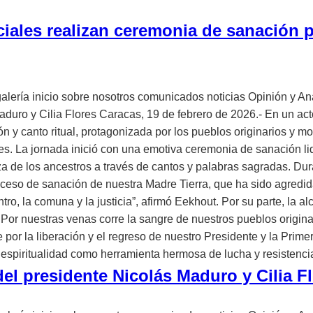
iales realizan ceremonia de sanación p
galería inicio sobre nosotros comunicados noticias Opinión y An
duro y Cilia Flores Caracas, 19 de febrero de 2026.- En un acto 
 canto ritual, protagonizada por los pueblos originarios y mov
s. La jornada inició con una emotiva ceremonia de sanación lid
rza de los ancestros a través de cantos y palabras sagradas. Du
ceso de sanación de nuestra Madre Tierra, que ha sido agredida
ntro, la comuna y la justicia”, afirmó Eekhout. Por su parte, l
. Por nuestras venas corre la sangre de nuestros pueblos origin
 por la liberación y el regreso de nuestro Presidente y la Prim
a espiritualidad como herramienta hermosa de lucha y resistenci
del presidente Nicolás Maduro y Cilia F