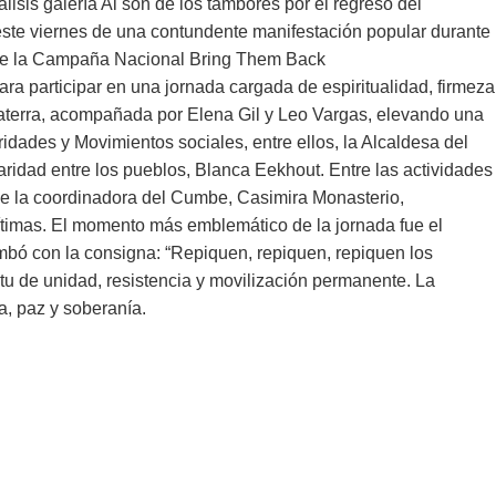
lisis galería Al son de los tambores por el regreso del
este viernes de una contundente manifestación popular durante
o de la Campaña Nacional Bring Them Back
 participar en una jornada cargada de espiritualidad, firmeza
ocaterra, acompañada por Elena Gil y Leo Vargas, elevando una
oridades y Movimientos sociales, entre ellos, la Alcaldesa del
aridad entre los pueblos, Blanca Eekhout. Entre las actividades
 de la coordinadora del Cumbe, Casimira Monasterio,
ítimas. El momento más emblemático de la jornada fue el
umbó con la consigna: “Repiquen, repiquen, repiquen los
itu de unidad, resistencia y movilización permanente. La
, paz y soberanía.