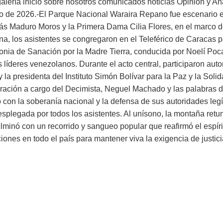
alería inicio sobre nosotros comunicados noticias Opinión y Aná
ero de 2026.-El Parque Nacional Waraira Repano fue escenario 
olás Maduro Moros y la Primera Dama Cilia Flores, en el marc
os asistentes se congregaron en el Teleférico de Caracas para
remonia de Sanación por la Madre Tierra, conducida por Noelí P
los líderes venezolanos. Durante el acto central, participaron aut
a presidenta del Instituto Simón Bolívar para la Paz y la Solid
iberación a cargo del Decimista, Neguel Machado y las palabras
 con la soberanía nacional y la defensa de sus autoridades leg
esplegada por todos los asistentes. Al unísono, la montaña ret
ulminó con un recorrido y sangueo popular que reafirmó el espír
 en todo el país para mantener viva la exigencia de justicia