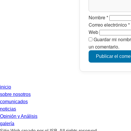
Nombre
*
Correo electrónico
*
Web
Guardar mi nombre
un comentario.
inicio
sobre nosotros
comunicados
noticias
Opinión y Análisis
galería
Sitio Web creado por el ISB, All rights reserved