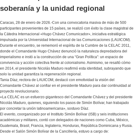
soberanía y la unidad regional
Caracas, 28 de enero de 2026.-Con una convocatoria masiva de más de 500
participantes provenientes de 15 países, se realizó con éxito la clase magistral de
la Cátedra Internacional «Hugo Chávez Comunicador», iniciativa estratégica
impulsada por la Universidad Internacional de las Comunicaciones (LAUICOM).
​Durante el encuentro, se rememoró el espíritu de la Cumbre de la CELAC 2011,
donde el Comandante Hugo Chávez denunció la naturaleza depredadora del
imperialismo e instó a la construcción de una “Gran Política”: un espacio de
convivencia y acción colectiva frente al colonialismo. Asimismo, se resaltó cómo
en 2014, el presidente Nicolás Maduro reafirmó esta identidad, subrayando que
solo la unidad garantiza la regeneración regional.
​Tania Díaz, rectora de LAUICOM, destacó con emotividad la visión del
Comandante Chávez al confiar en el presidente Maduro para dar continuidad al
proyecto revolucionario.
​«La CELAC es un esfuerzo gigantesco del Comandante Chávez y del presidente
Nicolás Maduro, quienes, siguiendo los pasos de Simón Bolívar, han trabajado
por concretar la unión latinoamericana», sostuvo Díaz.
​El evento, coorganizado por el Instituto Simón Bolívar (ISB) y seis instituciones
académicas y militares, contó con delegados de naciones como Cuba, México,
Guatemala, Brasil, Francia, Inglaterra, Honduras, República Dominicana y Rusia.
Desde el Salón Simón Bolívar de la Cancillería, estuvo a cargo de: