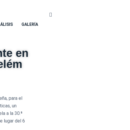
NÁLISIS
GALERÍA
nte en
elém
ña, para el
icas, un
la a la 30.ª
 lugar del 6