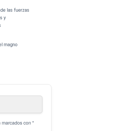
de las fuerzas
s y
s
del magno
án marcados con
*