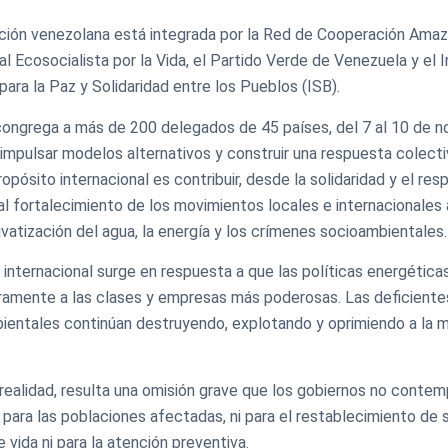
ción venezolana está integrada por la Red de Cooperación Amazó
l Ecosocialista por la Vida, el Partido Verde de Venezuela y el I
para la Paz y Solidaridad entre los Pueblos (ISB).
congrega a más de 200 delegados de 45 países, del 7 al 10 de n
 impulsar modelos alternativos y construir una respuesta colectiva
ropósito internacional es contribuir, desde la solidaridad y el res
al fortalecimiento de los movimientos locales e internacionales
rivatización del agua, la energía y los crímenes socioambientales.
internacional surge en respuesta a que las políticas energética
ramente a las clases y empresas más poderosas. Las deficientes
ientales continúan destruyendo, explotando y oprimiendo a la m
 realidad, resulta una omisión grave que los gobiernos no conte
para las poblaciones afectadas, ni para el restablecimiento de 
 vida ni para la atención preventiva.