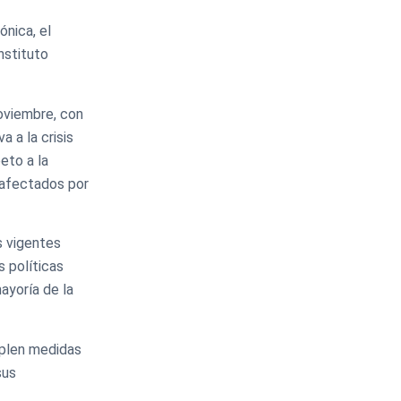
nica, el
nstituto
oviembre, con
 a la crisis
peto a la
 afectados por
s vigentes
 políticas
ayoría de la
mplen medidas
sus