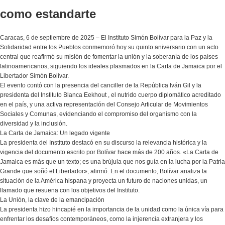
como estandarte
Caracas, 6 de septiembre de 2025 – El Instituto Simón Bolívar para la Paz y la
Solidaridad entre los Pueblos conmemoró hoy su quinto aniversario con un acto
central que reafirmó su misión de fomentar la unión y la soberanía de los países
latinoamericanos, siguiendo los ideales plasmados en la Carta de Jamaica por el
Libertador Simón Bolívar.
​El evento contó con la presencia del canciller de la República Iván Gil y la
presidenta del Instituto Blanca Eekhout , el nutrido cuerpo diplomático acreditado
en el país, y una activa representación del Consejo Articular de Movimientos
Sociales y Comunas, evidenciando el compromiso del organismo con la
diversidad y la inclusión.
​La Carta de Jamaica: Un legado vigente
​La presidenta del Instituto destacó en su discurso la relevancia histórica y la
vigencia del documento escrito por Bolívar hace más de 200 años. «La Carta de
Jamaica es más que un texto; es una brújula que nos guía en la lucha por la Patria
Grande que soñó el Libertador», afirmó. En el documento, Bolívar analiza la
situación de la América hispana y proyecta un futuro de naciones unidas, un
llamado que resuena con los objetivos del Instituto.
​La Unión, la clave de la emancipación
​La presidenta hizo hincapié en la importancia de la unidad como la única vía para
enfrentar los desafíos contemporáneos, como la injerencia extranjera y los