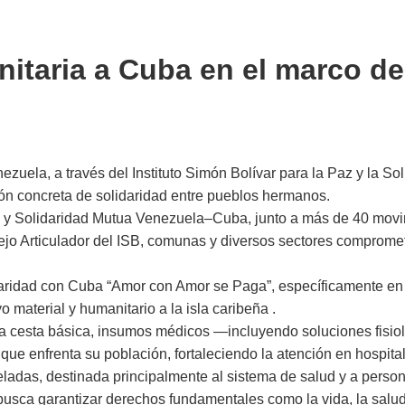
itaria a Cuba en el marco d
zuela, a través del Instituto Simón Bolívar para la Paz y la Sol
ón concreta de solidaridad entre pueblos hermanos.
d y Solidaridad Mutua Venezuela–Cuba, junto a más de 40 movim
o Articulador del ISB, comunas y diversos sectores compromet
idaridad con Cuba “Amor con Amor se Paga”, específicamente en
 material y humanitario a la isla caribeña .
e la cesta básica, insumos médicos —incluyendo soluciones fisio
s que enfrenta su población, fortaleciendo la atención en hospit
eladas, destinada principalmente al sistema de salud y a perso
busca garantizar derechos fundamentales como la vida, la salud 