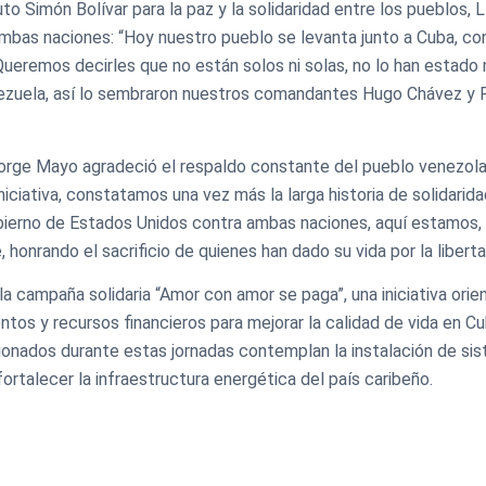
to Simón Bolívar para la paz y la solidaridad entre los pueblos, 
ambas naciones: “Hoy nuestro pueblo se levanta junto a Cuba, co
 Queremos decirles que no están solos ni solas, no lo han estado 
nezuela, así lo sembraron nuestros comandantes Hugo Chávez y F
Jorge Mayo agradeció el respaldo constante del pueblo venezola
niciativa, constatamos una vez más la larga historia de solidarid
bierno de Estados Unidos contra ambas naciones, aquí estamos,
 honrando el sacrificio de quienes han dado su vida por la libert
la campaña solidaria “Amor con amor se paga”, una iniciativa orie
os y recursos financieros para mejorar la calidad de vida en C
tionados durante estas jornadas contemplan la instalación de si
ortalecer la infraestructura energética del país caribeño.